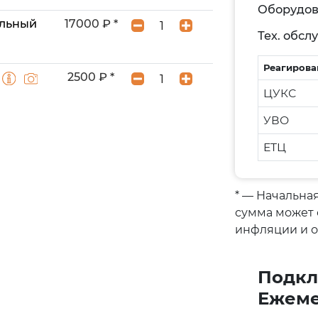
Оборудов
ольный
17000 ₽ *
Тех. обс
Реагирова
2500 ₽ *
ЦУКС
УВО
ЕТЦ
* — Начальная
сумма может 
инфляции и 
Подкл
Ежеме