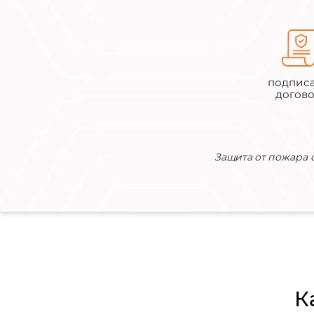
подпис
догов
Защита от пожара 
К