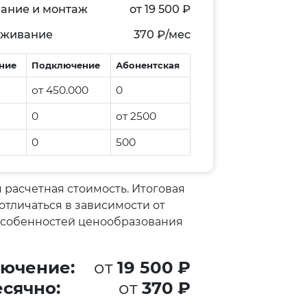
ание и монтаж
от
19 500
₽
луживание
370
₽/мес
ние
Подключение
Абонентская
от 450.000
0
0
от 2500
0
500
 расчетная стоимость. Итоговая
отличаться в зависимости от
особенностей ценообразования
ючение:
от
19 500
₽
сячно:
от
370
₽