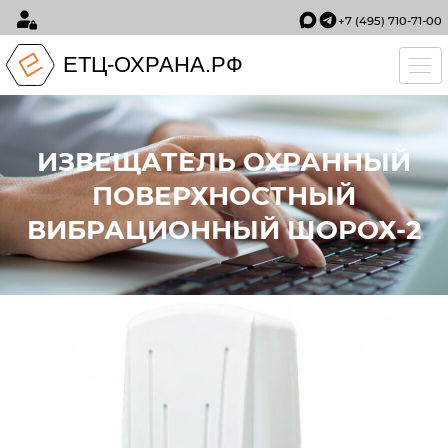
+7 (495) 710-71-00
ЕТЦ-ОХРАНА.РФ
Tog
ИЗВЕЩАТЕЛЬ ОХРАННЫЙ
ПОВЕРХНОСТНЫЙ
ВИБРАЦИОННЫЙ ШОРОХ-2