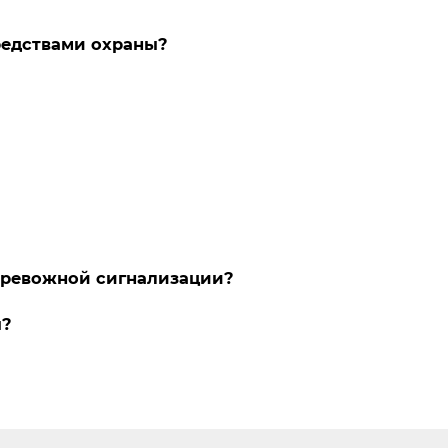
редствами охраны?
-тревожной сигнализации?
ы?