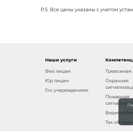
P.S. Все цены указаны с учетом уста
Наши услуги
Компетен
Физ лицам
Тревожная 
Юр лицам
Охранная
сигнализац
Гос учереждениям
Пожарная
сигнализац
По
Видеонабл
Тех обслуж