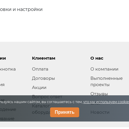
новки и настройки
ции
Клиентам
О нас
кнопка
Оплата
О компании
Договоры
Выполненные
ия
проекты
Акции
Отзывы
Вопрос ответ
ия
льзуясь нашим сайтом, вы соглашаетесь с тем,
что мы используем cooki
Блог
Каталог
юдение
оборудования
Новости
Принять
ивание