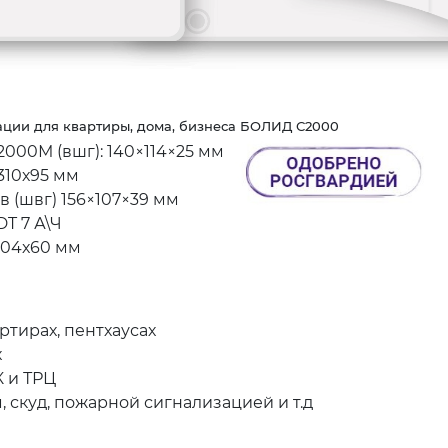
ации для квартиры, дома, бизнеса БОЛИД С2000
000М (вшг): 140×114×25 мм
х310х95 мм
 (швг) 156×107×39 мм
DT 7 А\Ч
204х60 мм
тирах, пентхаусах
х
К и ТРЦ
 скуд, пожарной сигнализацией и т.д