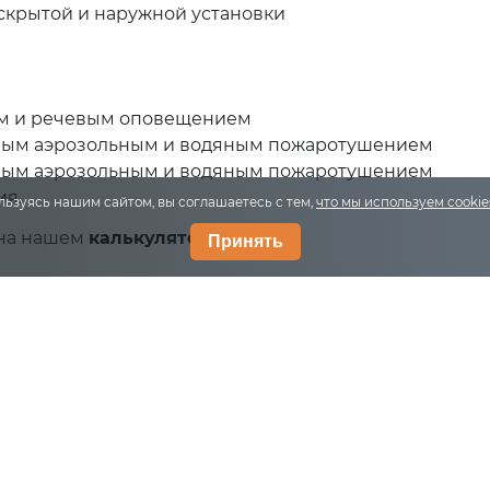
крытой и наружной установки
ым и речевым оповещением
вым аэрозольным и водяным пожаротушением
вым аэрозольным и водяным пожаротушением
я.
льзуясь нашим сайтом, вы соглашаетесь с тем,
что мы используем cooki
 на нашем
калькуляторе
Принять
ции
Клиентам
О нас
кнопка
Оплата
О компании