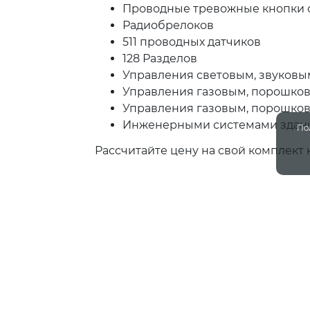
Проводные тревожные кнопки с
Радиобрелоков
511 проводных датчиков
128 Разделов
Управления световым, звуков
Управления газовым, порошко
Управления газовым, порошко
Инженерными системами здани
По
Рассчитайте цену на свой комплект
Наши услуги
Компетен
Физ лицам
Тревожная 