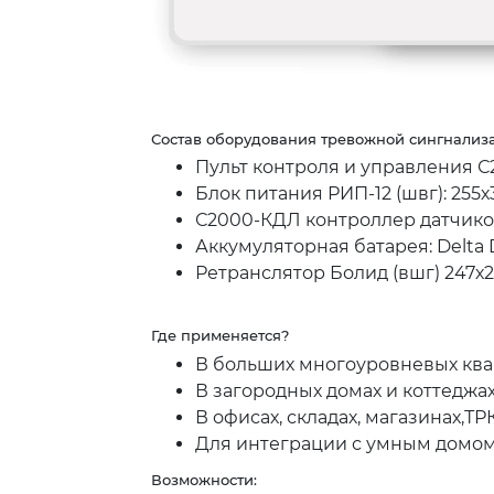
Состав оборудования тревожной сингнализ
Пульт контроля и управления С2
Блок питания РИП-12 (швг): 255
С2000-КДЛ контроллер датчиков
Аккумуляторная батарея: Delta 
Ретранслятор Болид (вшг) 247х
Где применяется?
В больших многоуровневых квар
В загородных домах и коттеджа
В офисах, складах, магазинах,ТР
Для интеграции с умным домом,
Возможности: