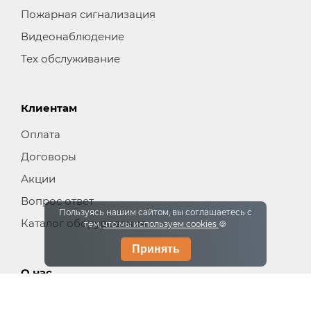
Пожарная сигнализация
Видеонаблюдение
Тех обслуживание
Клиентам
Оплата
Договоры
Акции
Вопрос ответ
Пользуясь нашим сайтом, вы соглашаетесь с
Каталог оборудования
тем,
что мы используем cookies
🍪
Принять
О нас
О компании