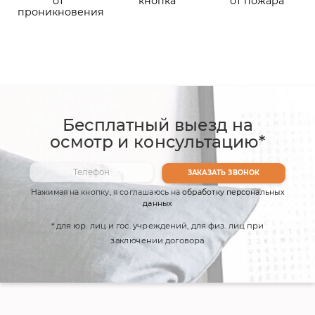
от
кнопка
от пожара
проникновения
Бесплатный выезд на
осмотр и консультацию*
Нажимая на кнопку, я соглашаюсь на
обработку персональных
данных
* для юр. лиц и гос. учреждений, для физ. лиц при
заключении договора