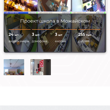
Проект школа в Можайском
24
3
3
255
шт
шт
шт
тыс
видеокамеры
домофона
кнопки
рублей