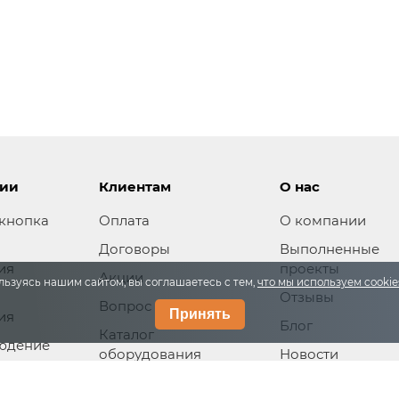
ции
Клиентам
О нас
кнопка
Оплата
О компании
Договоры
Выполненные
ия
проекты
Акции
льзуясь нашим сайтом, вы соглашаетесь с тем,
что мы используем cooki
Отзывы
Вопрос ответ
Принять
ия
Блог
Каталог
юдение
оборудования
Новости
ивание