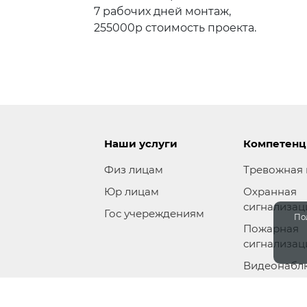
7 рабочих дней монтаж,
255000р стоимость проекта.
Наши услуги
Компетен
Физ лицам
Тревожная 
Юр лицам
Охранная
сигнализац
Гос учереждениям
По
Пожарная
сигнализац
Видеонабл
Тех обслуж