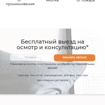
от
кнопка
от пожара
проникновения
Бесплатный выезд на
осмотр и консультацию*
Нажимая на кнопку, я соглашаюсь на
обработку персональных
данных
* для юр. лиц и гос. учреждений, для физ. лиц при
заключении договора