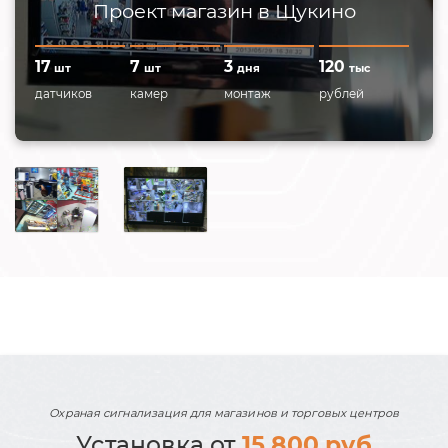
Проект магазин в Щукино
17
7
3
120
шт
шт
дня
тыс
датчиков
камер
монтаж
рублей
Охраная сигнализация для магазинов и торговых центров
Установка от
15 800 руб