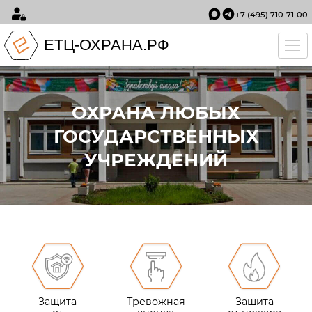
+7 (495) 710-71-00
ЕТЦ-ОХРАНА.РФ
Tog
ОХРАНА ЛЮБЫХ
ГОСУДАРСТВЕННЫХ
УЧРЕЖДЕНИЙ
Защита
Тревожная
Защита