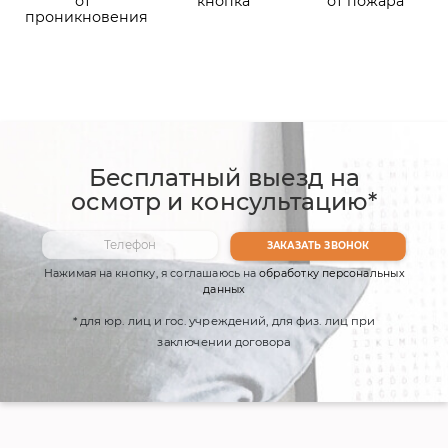
от
кнопка
от пожара
проникновения
Бесплатный выезд на
осмотр и консультацию*
Нажимая на кнопку, я соглашаюсь на
обработку персональных
данных
* для юр. лиц и гос. учреждений, для физ. лиц при
заключении договора