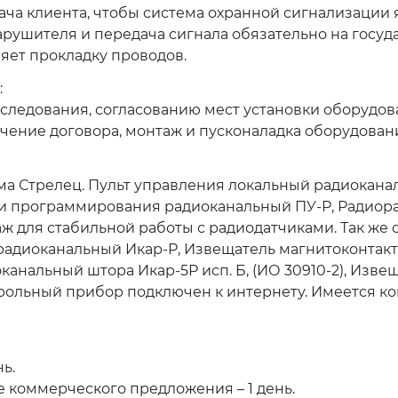
дача клиента, чтобы система охранной сигнализации
ушителя и передача сигнала обязательно на госуда
оляет прокладку проводов.
:
ледования, согласованию мест установки оборудова
ение договора, монтаж и пусконаладка оборудован
ма Стрелец. Пульт управления локальный радиокана
 и программирования радиоканальный ПУ-Р, Радио
аж для стабильной работы с радиодатчиками. Так же
адиоканальный Икар-Р, Извещатель магнитоконтакт
анальный штора Икар-5Р исп. Б, (ИО 30910-2), Изве
трольный прибор подключен к интернету. Имеется ко
ь.
 коммерческого предложения – 1 день.