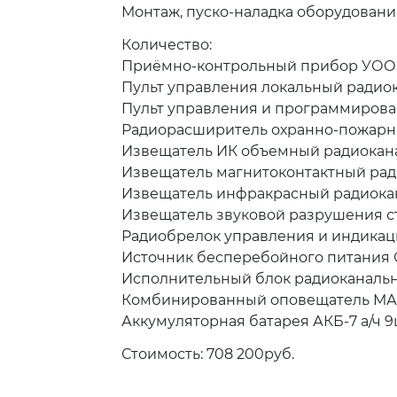
Монтаж, пуско-наладка оборудования
Количество:
Приёмно-контрольный прибор УОО «
Пульт управления локальный радиок
Пульт управления и программирова
Радиорасширитель охранно-пожарн
Извещатель ИК объемный радиокана
Извещатель магнитоконтактный ради
Извещатель инфракрасный радиокана
Извещатель звуковой разрушения ст
Радиобрелок управления и индикац
Источник бесперебойного питания С
Исполнительный блок радиоканальн
Комбинированный оповещатель МАЯ
Аккумуляторная батарея АКБ-7 а/ч 9
Стоимость: 708 200руб.