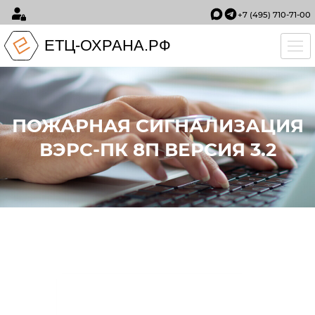
+7 (495) 710-71-00
ЕТЦ-ОХРАНА.РФ
Tog
ПОЖАРНАЯ СИГНАЛИЗАЦИЯ
ВЭРС-ПК 8П ВЕРСИЯ 3.2